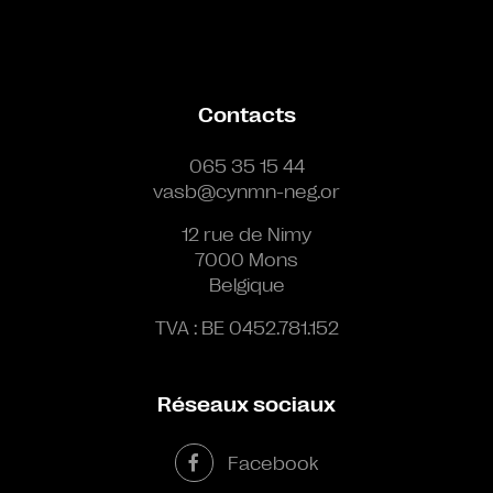
Contacts
065 35 15 44
vasb@cynmn-neg.or
12 rue de Nimy
7000 Mons
Belgique
TVA : BE 0452.781.152
Réseaux sociaux
Facebook