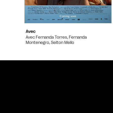
Avec
Avec Fernanda Torres, Fernanda
Montenegro, Selton Mello
Bande annonce