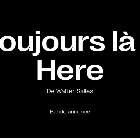
oujours là /
Here
De Walter Salles
Bande annonce