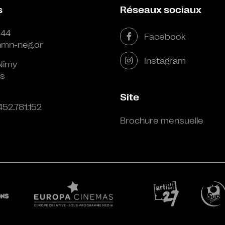
s
Réseaux sociaux
 44
Facebook
mn-neg.or
Instagram
Nimy
s
Site
452.781.152
Brochure mensuelle