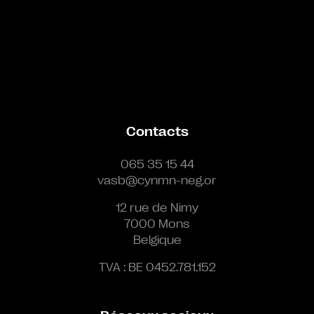
Contacts
065 35 15 44
vasb@cynmn-neg.or
12 rue de Nimy
7000 Mons
Belgique
TVA : BE 0452.781.152