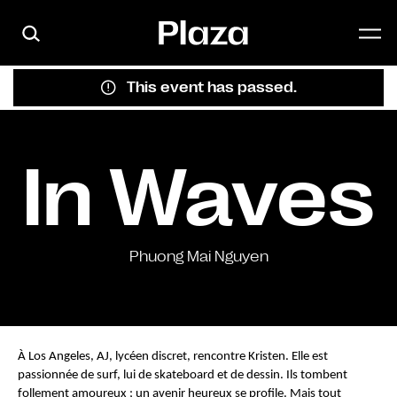
Skip to main content
This event has passed.
In Waves
Phuong Mai Nguyen
À Los Angeles, AJ, lycéen discret, rencontre Kristen. Elle est 
passionnée de surf, lui de skateboard et de dessin. Ils tombent 
follement amoureux ; un avenir heureux se profile. Mais tout 