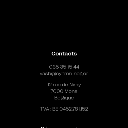
Contacts
065 35 15 44
vasb@cynmn-neg.or
12 rue de Nimy
7000 Mons
Belgique
TVA : BE 0452.781.152