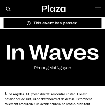
Skip to main content
This event has passed.
In Waves
Phuong Mai Nguyen
À Los Angeles, AJ, lycéen discret, rencontre Kristen. Elle est 
passionnée de surf, lui de skateboard et de dessin. Ils tombent 
follement amoureux ; un avenir heureux se profile. Mais tout 