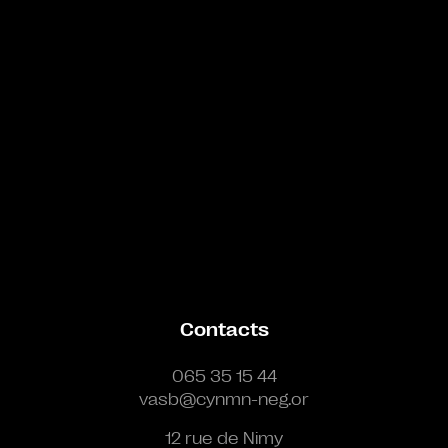
Contacts
065 35 15 44
vasb@cynmn-neg.or
12 rue de Nimy