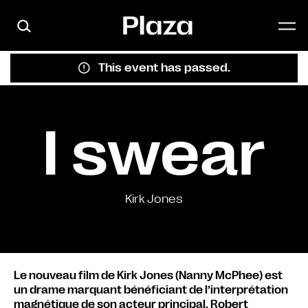
Skip to main content
This event has passed.
I swear
Kirk Jones
Le nouveau film de Kirk Jones (Nanny McPhee) est
un drame marquant bénéficiant de l’interprétation
magnétique de son acteur principal, Robert