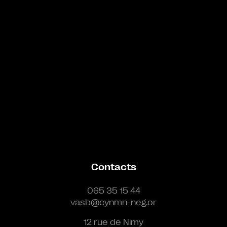
Contacts
065 35 15 44
vasb@cynmn-neg.or
12 rue de Nimy