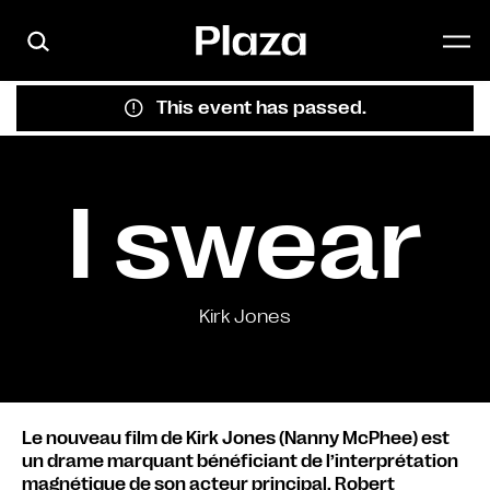
Skip to main content
This event has passed.
I swear
Kirk Jones
Le nouveau film de Kirk Jones (Nanny McPhee) est
un drame marquant bénéficiant de l’interprétation
magnétique de son acteur principal, Robert