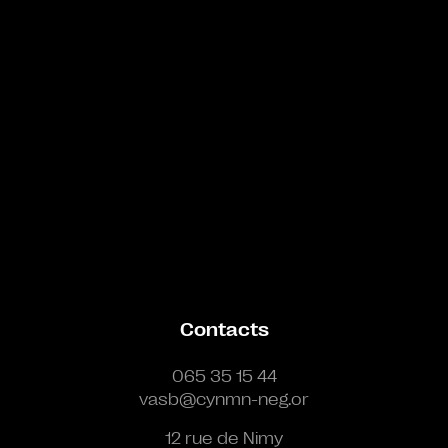
Contacts
065 35 15 44
vasb@cynmn-neg.or
12 rue de Nimy