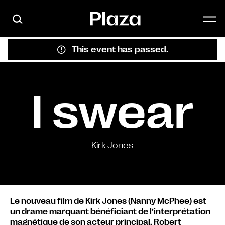
Skip to main content
This event has passed.
I swear
Kirk Jones
Le nouveau film de Kirk Jones (Nanny McPhee) est
un drame marquant bénéficiant de l’interprétation
magnétique de son acteur principal, Robert