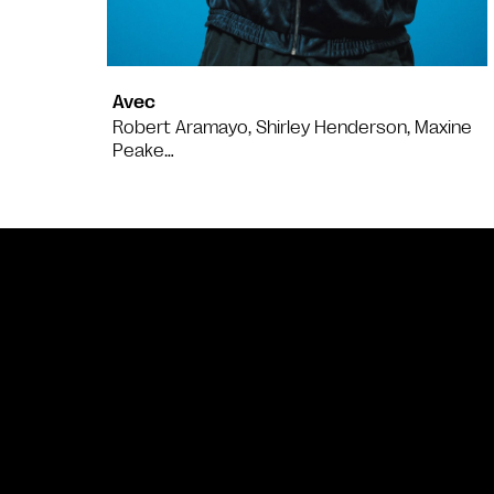
Avec
Robert Aramayo, Shirley Henderson, Maxine
Peake…
Bande annonce