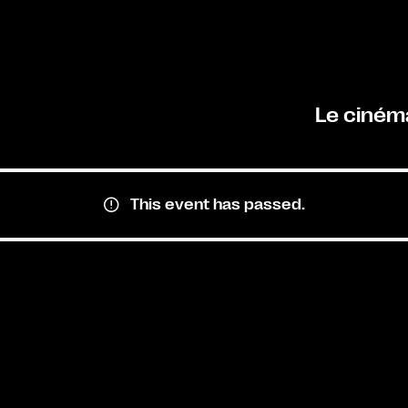
Le ciném
This event has passed.