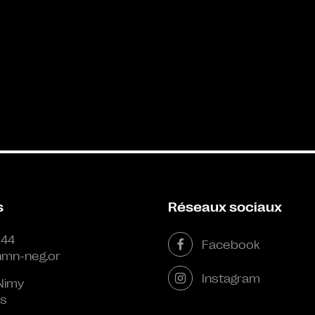
s
Réseaux sociaux
 44
Facebook
mn-neg.or
Instagram
Nimy
s