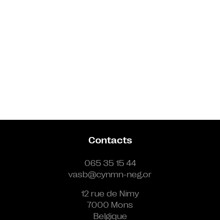
Contacts
065 35 15 44
vasb@cynmn-neg.or
12 rue de Nimy
7000 Mons
Belgique