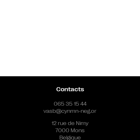
Contacts
065 35 15 44
vasb@cynmn-neg.or
12 rue de Nimy
7000 Mons
Belgique