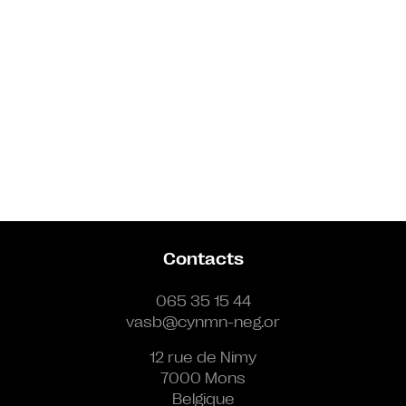
Contacts
065 35 15 44
vasb@cynmn-neg.or
12 rue de Nimy
7000 Mons
Belgique