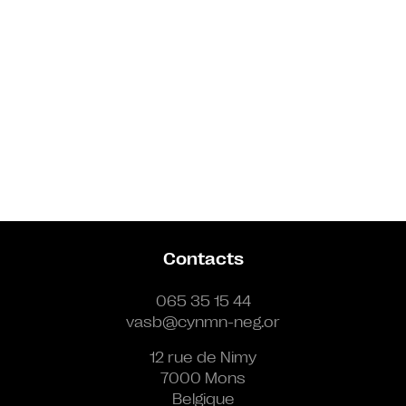
Contacts
065 35 15 44
vasb@cynmn-neg.or
12 rue de Nimy
7000 Mons
Belgique