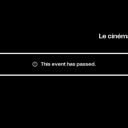
Le ciném
This event has passed.