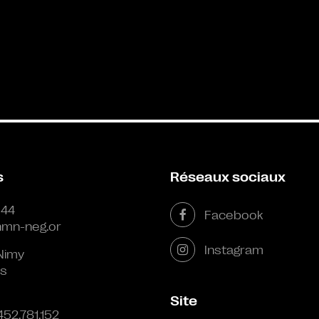
s
Réseaux sociaux
 44
Facebook
mn-neg.or
Instagram
Nimy
s
Site
452.781.152