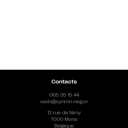
Contacts
065 35 15 44
vasb@cynmn-neg.or
12 rue de Nimy
7000 Mons
Belgique