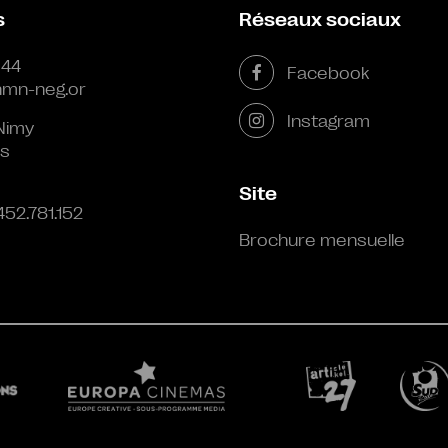
s
Réseaux sociaux
 44
Facebook
mn-neg.or
Instagram
Nimy
s
Site
452.781.152
Brochure mensuelle