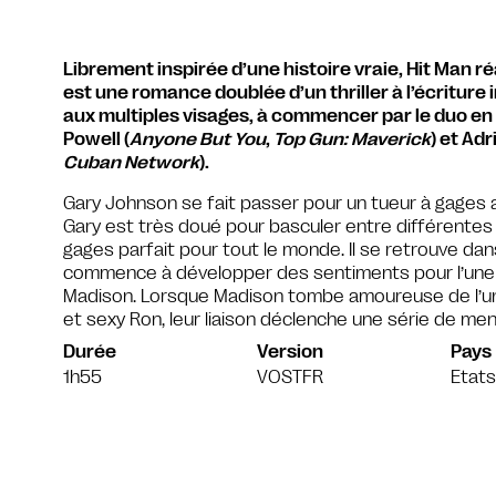
Librement inspirée d’une histoire vraie, Hit Man réa
est une romance doublée d’un thriller à l’écriture 
aux multiples visages, à commencer par le duo e
Powell (
Anyone But You
,
Top Gun: Maverick
) et Adr
Cuban Network
).
Gary Johnson se fait passer pour un tueur à gages 
Gary est très doué pour basculer entre différentes p
gages parfait pour tout le monde. Il se retrouve dans u
commence à développer des sentiments pour l’une de
Madison. Lorsque Madison tombe amoureuse de l’un 
et sexy Ron, leur liaison déclenche une série de me
Durée
Version
Pays
1h55
VOSTFR
Etats