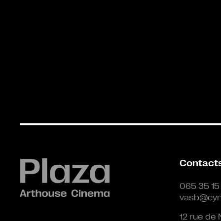
Contact
065 35 15
vasb@cyn
12 rue de 