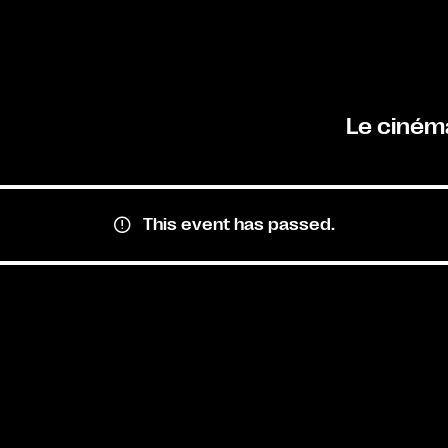
Le ciném
This event has passed.