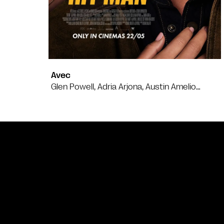
Avec
Glen Powell, Adria Arjona, Austin Amelio…
Bande annonce