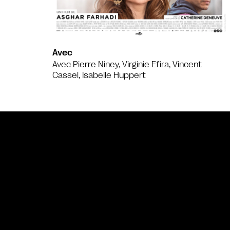
Avec
Avec Pierre Niney, Virginie Efira, Vincent
Cassel, Isabelle Huppert
Bande annonce