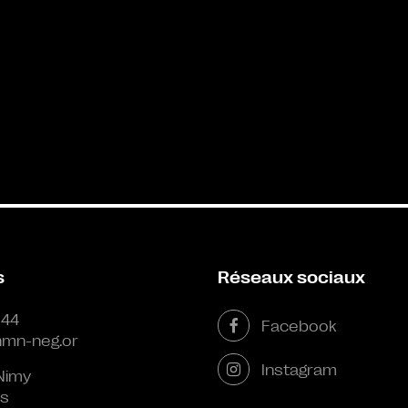
s
Réseaux sociaux
 44
Facebook
mn-neg.or
Instagram
Nimy
s