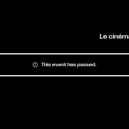
Le ciném
This event has passed.