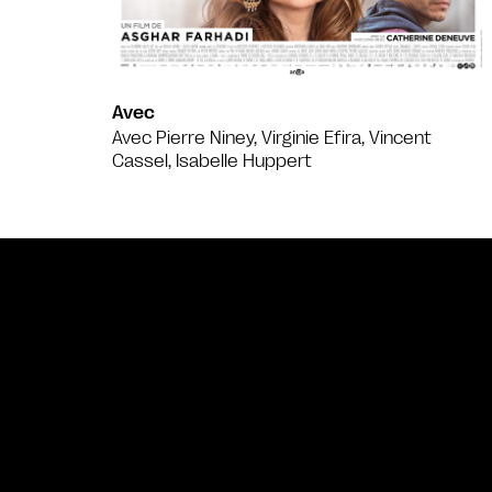
Avec
Avec Pierre Niney, Virginie Efira, Vincent
Cassel, Isabelle Huppert
Bande annonce