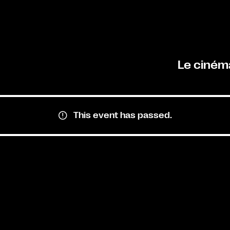
Le ciném
This event has passed.