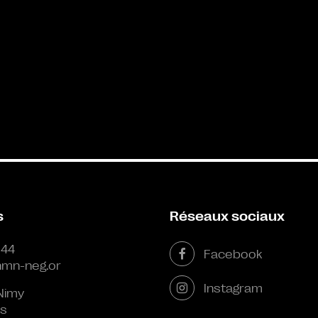
s
Réseaux sociaux
 44
Facebook
mn-neg.or
Instagram
Nimy
s