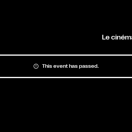
Le ciném
This event has passed.