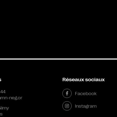
s
Réseaux sociaux
 44
Facebook
mn-neg.or
Instagram
Nimy
s