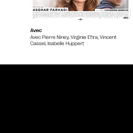
Avec
Avec Pierre Niney, Virginie Efira, Vincent
Cassel, Isabelle Huppert
Bande annonce