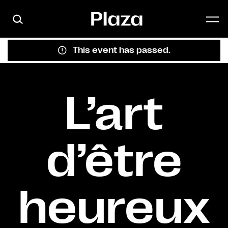
Skip to main content
This event has passed.
L’art
d’être
heureux