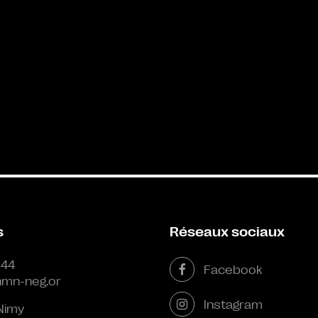
s
Réseaux sociaux
 44
Facebook
mn-neg.or
Instagram
Nimy