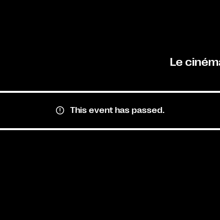
Le ciném
This event has passed.