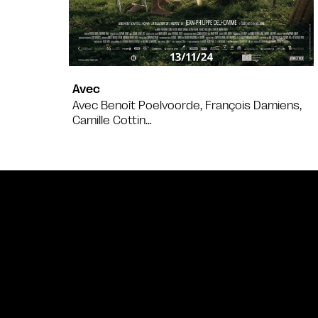
Avec
Avec Benoît Poelvoorde, François Damiens,
Camille Cottin…
Bande annonce