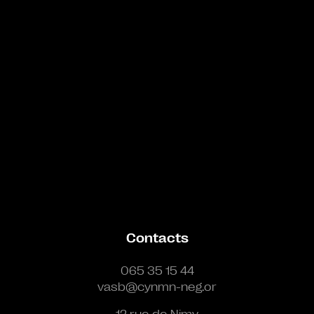
Contacts
065 35 15 44
vasb@cynmn-neg.or
12 rue de Nimy