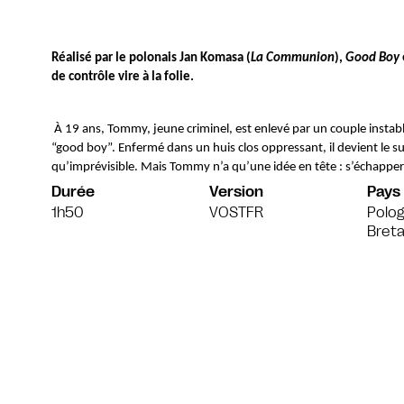
Réalisé par le polonais Jan Komasa (
La Communion
), 
Good Boy
de contrôle vire à la folie.
 À 19 ans, Tommy, jeune criminel, est enlevé par un couple instable bien décidé à le “réhabiliter” et en faire un 
“good boy”. Enfermé dans un huis clos oppressant, il devient le s
qu’imprévisible. Mais Tommy n’a qu’une idée en tête : s’échapper.
Durée
Version
Pays
1h50
VOSTFR
Polo
Bret