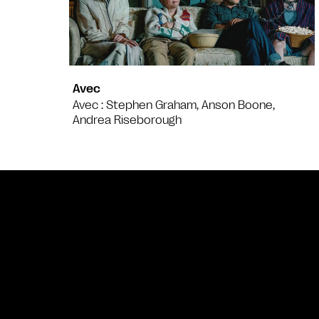
Avec
Avec : Stephen Graham, Anson Boone,
Andrea Riseborough
Bande annonce