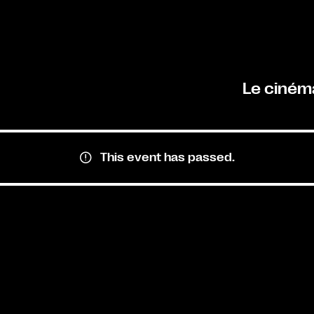
Le ciném
This event has passed.