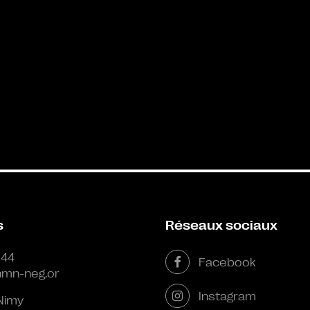
s
Réseaux sociaux
 44
Facebook
mn-neg.or
Instagram
Nimy