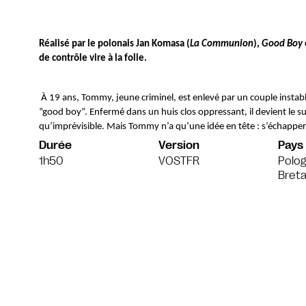
Réalisé par le polonais Jan Komasa (
La Communion
), 
Good Boy
de contrôle vire à la folie.
 À 19 ans, Tommy, jeune criminel, est enlevé par un couple instable bien décidé à le “réhabiliter” et en faire un 
“good boy”. Enfermé dans un huis clos oppressant, il devient le s
qu’imprévisible. Mais Tommy n’a qu’une idée en tête : s’échapper.
Durée
Version
Pays
1h50
VOSTFR
Polo
Bret