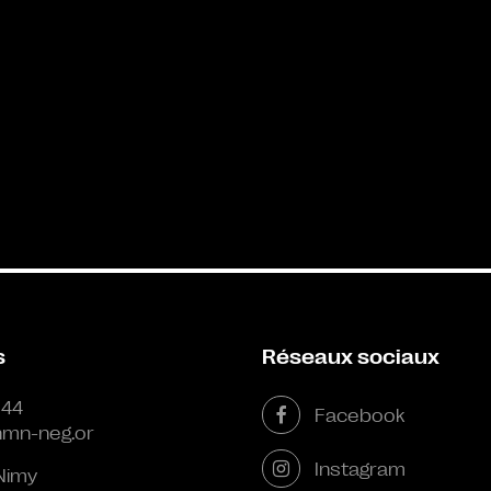
s
Réseaux sociaux
 44
Facebook
mn-neg.or
Instagram
Nimy