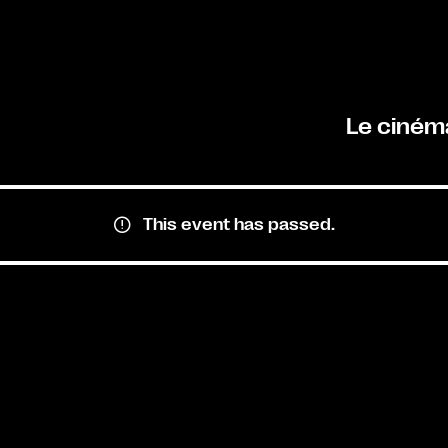
Le ciném
This event has passed.