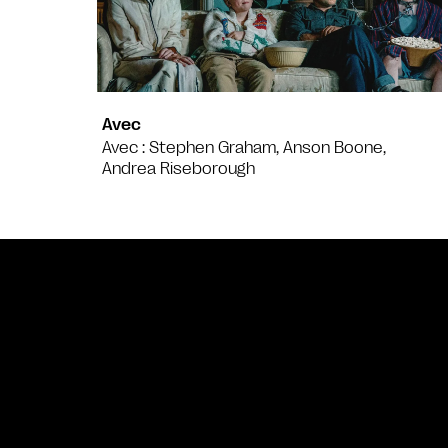
Avec
Avec : Stephen Graham, Anson Boone,
Andrea Riseborough
Bande annonce