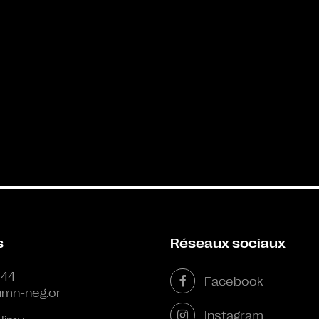
s
Réseaux sociaux
 44
Facebook
mn-neg.or
Instagram