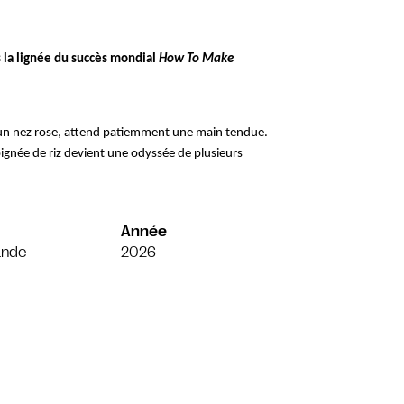
la lignée du succès mondial 
How To Make 
 un nez rose, attend patiemment une main tendue. 
gnée de riz devient une odyssée de plusieurs 
Année
ande
2026