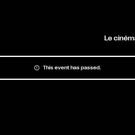
Le ciném
This event has passed.