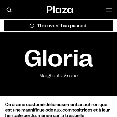
Skip to main content
This event has passed.
Gloria
Margherita Vicario
Ce drame costumé délicieusement anachronique
est une magnifique ode aux compositrices et à leur
héritage perdu, menée par la très belle