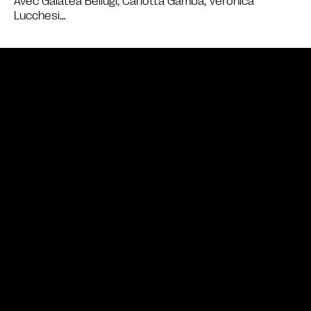
Avec Galatea Bellugi, Carlotta Gamba, Veronica
Lucchesi…
Bande annonce