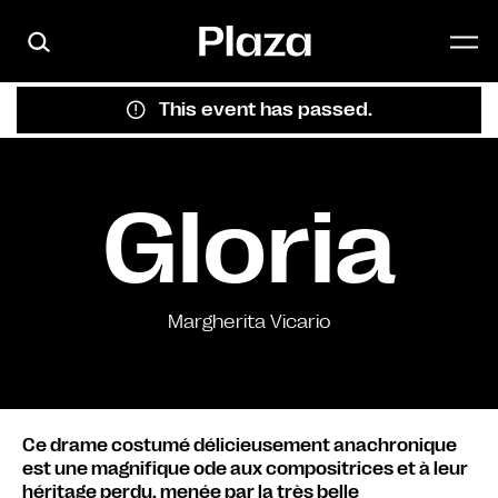
Skip to main content
This event has passed.
Gloria
Margherita Vicario
Ce drame costumé délicieusement anachronique
est une magnifique ode aux compositrices et à leur
héritage perdu, menée par la très belle