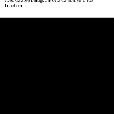
Avec Galatea Bellugi, Carlotta Gamba, Veronica
Lucchesi…
Bande annonce