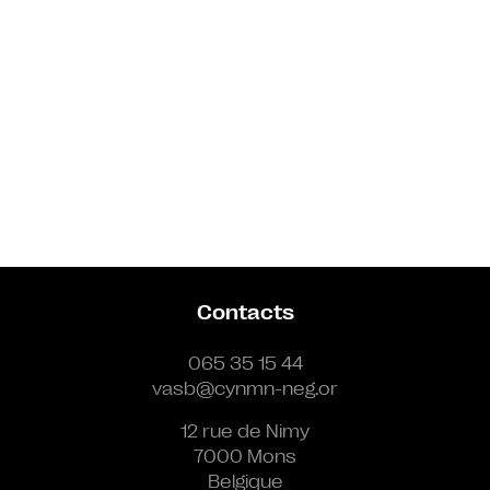
Contacts
065 35 15 44
vasb@cynmn-neg.or
12 rue de Nimy
7000 Mons
Belgique