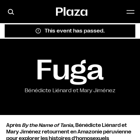
Skip to main content
This event has passed.
Fuga
Bénédicte Liénard et Mary Jiménez
Après
By the Name of Tania,
Bénédicte Liénard et
Mary Jiménez retournent en Amazonie péruvienne
pour explorer les histoires d’homosexuels