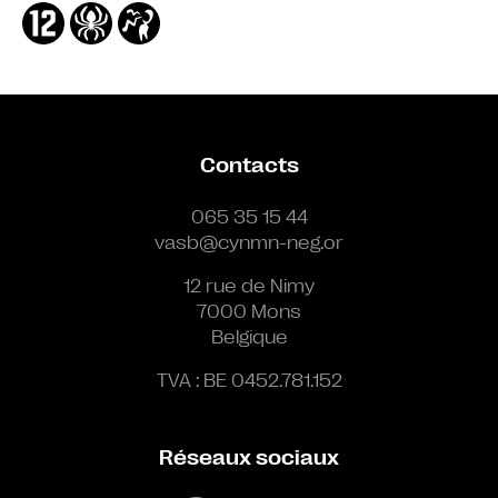
Contacts
065 35 15 44
vasb@cynmn-neg.or
12 rue de Nimy
7000 Mons
Belgique
TVA : BE 0452.781.152
Réseaux sociaux