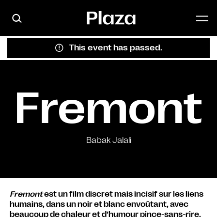
Skip to main content
This event has passed.
Fremont
Babak Jalali
Fremont
est un film discret mais incisif sur les liens
humains, dans un noir et blanc envoûtant, avec
beaucoup de chaleur et d’humour pince-sans-rire.