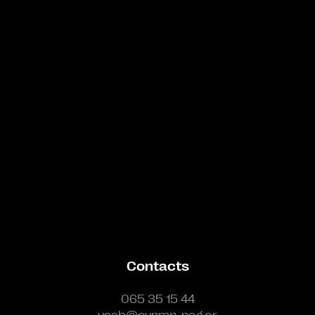
Bande annonce
Contacts
065 35 15 44
vasb@cynmn-neg.or