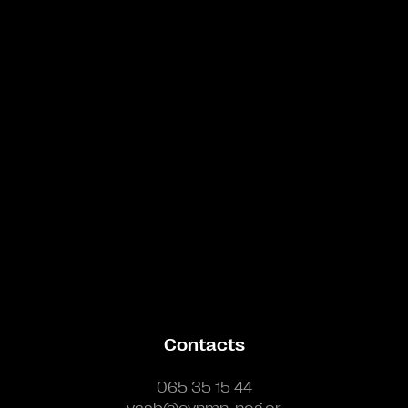
Bande annonce
Contacts
065 35 15 44
vasb@cynmn-neg.or