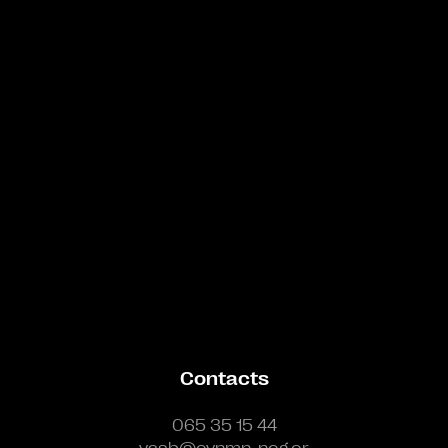
Bande annonce
Contacts
065 35 15 44
vasb@cynmn-neg.or