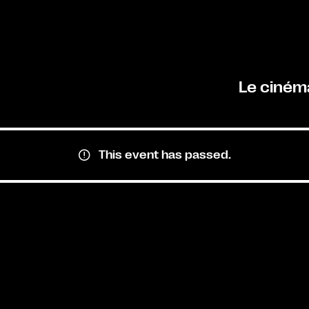
Le ciném
This event has passed.