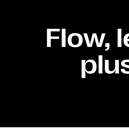
Flow, l
plu