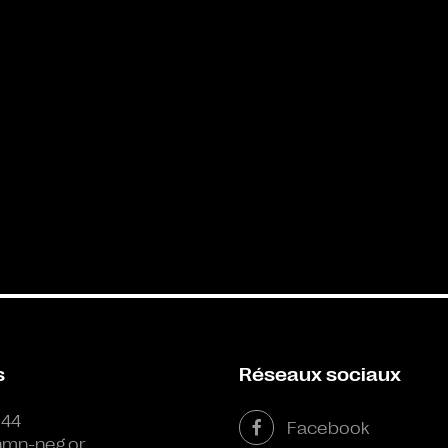
s
Réseaux sociaux
 44
Facebook
mn-neg.or