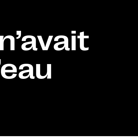
 n’avait
’eau