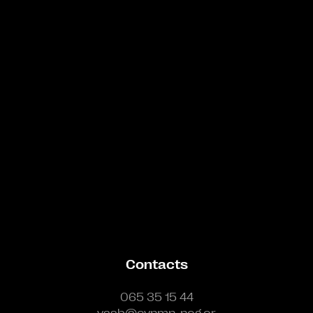
Bande annonce
Contacts
065 35 15 44
vasb@cynmn-neg.or