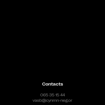
Bande annonce
Contacts
065 35 15 44
vasb@cynmn-neg.or