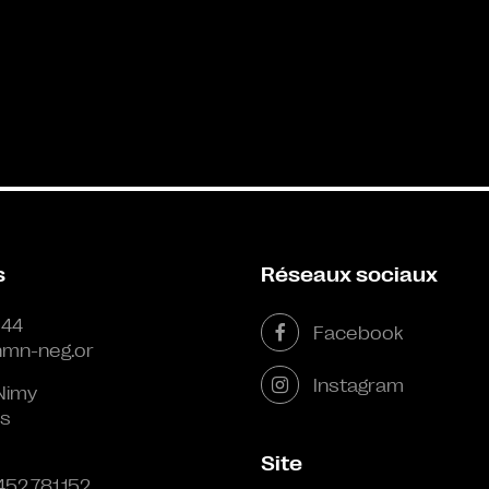
s
Réseaux sociaux
 44
Facebook
mn-neg.or
Instagram
Nimy
s
Site
452.781.152