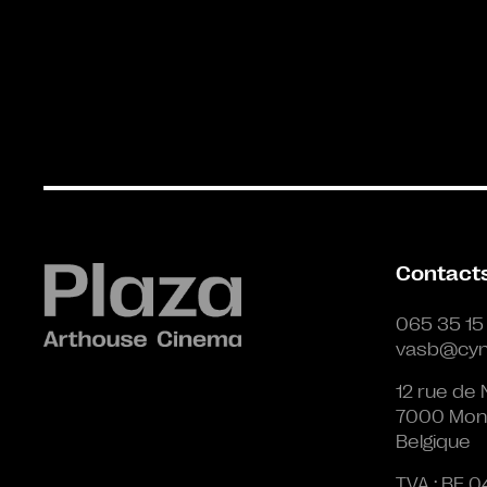
Contact
065 35 15
vasb@cyn
12 rue de 
7000 Mon
Belgique
TVA : BE 0