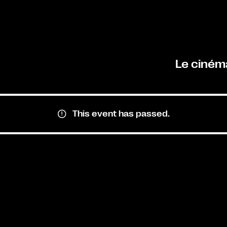
Le ciném
This event has passed.