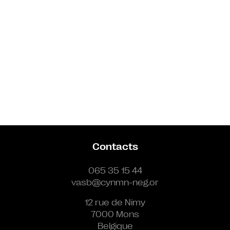
Contacts
065 35 15 44
vasb@cynmn-neg.or
12 rue de Nimy
7000 Mons
Belgique