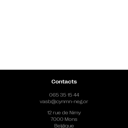
Contacts
065 35 15 44
vasb@cynmn-neg.or
12 rue de Nimy
7000 Mons
Belgique