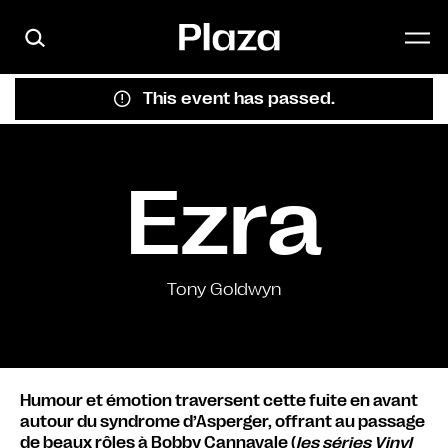
Skip to main content
This event has passed.
Ezra
Tony Goldwyn
Humour et émotion traversent cette fuite en avant
autour du syndrome d’Asperger, offrant au passage
de beaux rôles à Bobby Cannavale (
les séries Vinyl