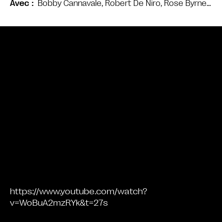
Bobby Cannavale, Robert De Niro, Rose Byrne…
Avec
Bande annonce
https://www.youtube.com/watch?
v=WoBuA2mzRYk&t=27s