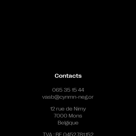
Contacts
065 35 15 44
vasb@cynmn-neg.or
12 rue de Nimy
7000 Mons
Belgique
TVA : BE 0452.781.152