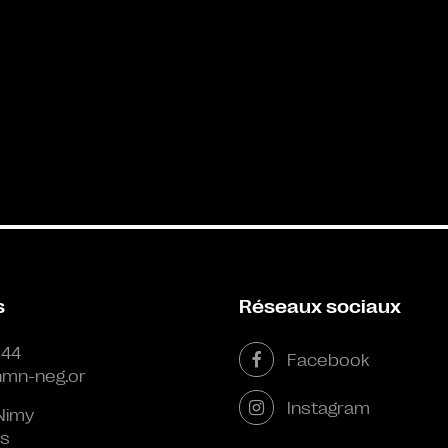
s
Réseaux sociaux
 44
Facebook
mn-neg.or
Instagram
Nimy
s