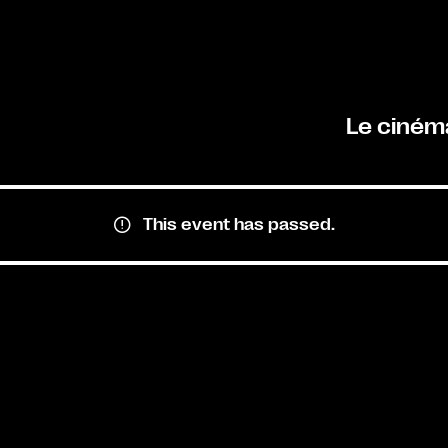
Le ciném
This event has passed.