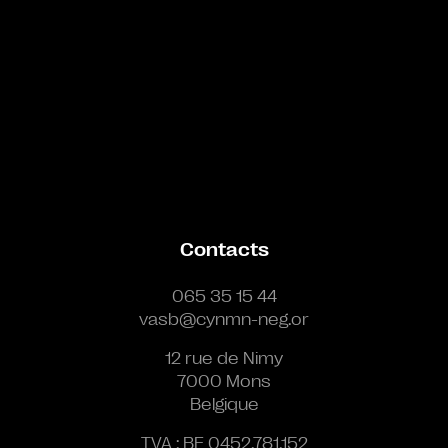
Contacts
065 35 15 44
vasb@cynmn-neg.or
12 rue de Nimy
7000 Mons
Belgique
TVA : BE 0452.781.152