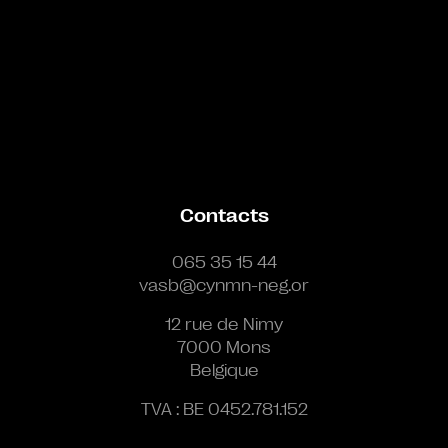
Contacts
065 35 15 44
vasb@cynmn-neg.or
12 rue de Nimy
7000 Mons
Belgique
TVA : BE 0452.781.152