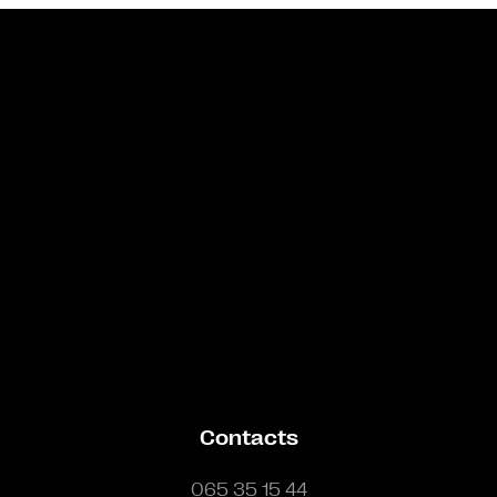
Bande annonce
Contacts
065 35 15 44