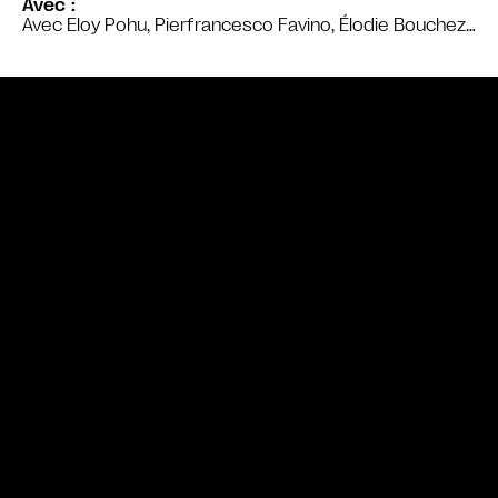
Avec
Avec Eloy Pohu, Pierfrancesco Favino, Élodie Bouchez…
Bande annonce