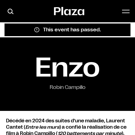
Skip to main content
This event has passed.
Enzo
Robin Campillo
Décédé en 2024 des suites d’une maladie, Laurent
Cantet (
Entre les murs
) a confié la réalisation de ce
film à Robin Campillo (
120 battements par minute
).