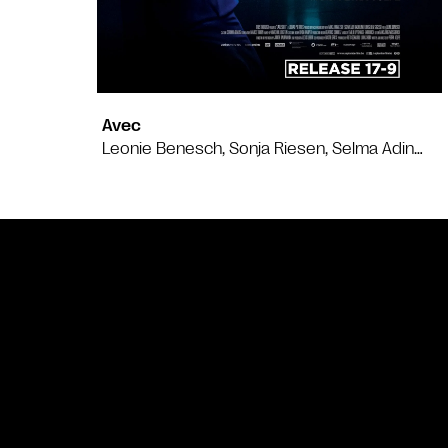
Avec
Leonie Benesch, Sonja Riesen, Selma Adin…
Bande annonce