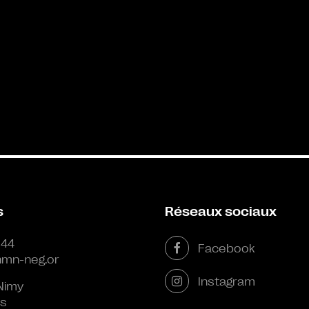
s
Réseaux sociaux
 44
Facebook
mn-neg.or
Instagram
Nimy
s