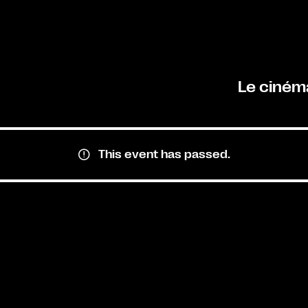
Le ciném
This event has passed.