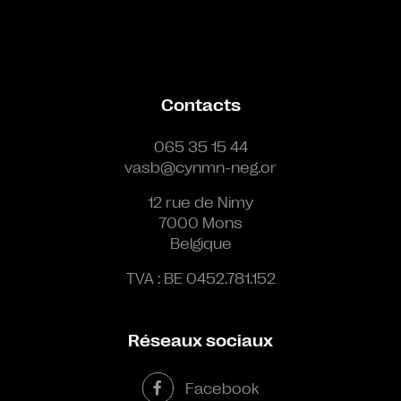
Contacts
065 35 15 44
vasb@cynmn-neg.or
12 rue de Nimy
7000 Mons
Belgique
TVA : BE 0452.781.152
Réseaux sociaux
Facebook