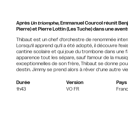
Après
Un triomphe
, Emmanuel Courcol réunit Benj
Pierre) et Pierre Lottin (Les Tuche) dans une avent
Thibaut est un chef d’orchestre de renommée intern
Lorsqu’il apprend qu’il a été adopté, il découvre l’e
cantine scolaire et qui joue du trombone dans une f
apparence tout les sépare, sauf l’amour de la musi
exceptionnelles de son frère, Thibaut se donne pour 
destin.
Jimmy se prend alors à rêver d’une autre vi
Durée
Version
Pays
1h43
VO FR
Fran