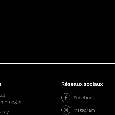
s
Réseaux sociaux
 44
Facebook
mn-neg.or
Instagram
Nimy