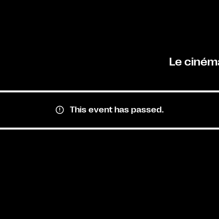
Le ciném
This event has passed.